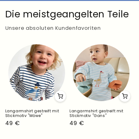
Die meistgeangelten Teile
Unsere absoluten Kundenfavoriten
Langarmshirt gestreift mit
Langarmshirt gestreift mit
Stickmotiv "Möwe"
Stickmotiv "Gans"
Normaler
49 €
Normaler
49 €
Preis
Preis