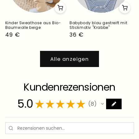
Kinder Sweathose aus Bio-
Babybody blau gestreift mit
Baumwolle beige
Stickmotiv "Krabbe"
Normaler
49 €
Normaler
36 €
Preis
Preis
Alle anzeigen
Kundenrezensionen
5.0
★
★
★
★
★
8
8