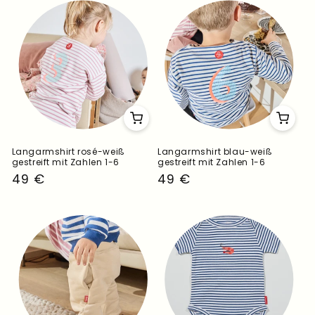
Langarmshirt rosé-weiß
Langarmshirt blau-weiß
gestreift mit Zahlen 1-6
gestreift mit Zahlen 1-6
Normaler
49 €
Normaler
49 €
Preis
Preis