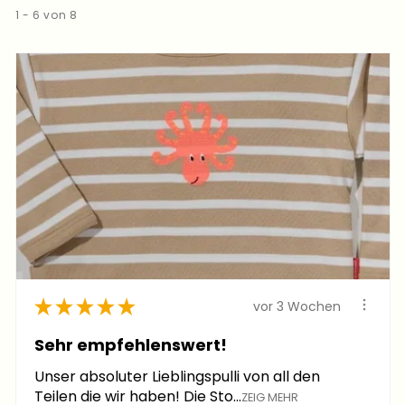
1 - 6 von 8
★
★
★
★
★
vor 3 Wochen
Sehr empfehlenswert!
Unser absoluter Lieblingspulli von all den
Teilen die wir haben! Die Sto...
ZEIG MEHR